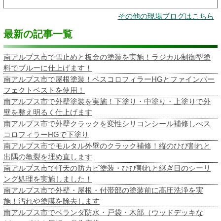
その他の現場ブログはこちら
最新の記事一覧
南アルプス市で雪止めと板金の塗装を実施！ラジカル制御型塗
料でブルーに仕上げます！
南アルプス市で屋根塗装！ベスコロフィラーHGとファインパー
フェクトベストを使用！
南アルプス市で外壁塗装を実施！下塗り・中塗り・上塗りで外
壁を整え明るく仕上げます
南アルプス市で外壁クラックを変性シリコンシール補修しべス
コロフィラーHGで下塗り
南アルプス市でモルタル外壁のクラック補修！縦のひび割れと
出隅の亀裂を埋め直します
南アルプス市で軒天の防カビ塗装・ひび割れと継ぎ目のシーリ
ング処理を実施しました！
南アルプス市で外壁・屋根・付帯部の塗装前に高圧洗浄を実
施！汚れや塗膜を除去します
南アルプス市でベランダ防水・戸袋・木部（ウッドデッキな