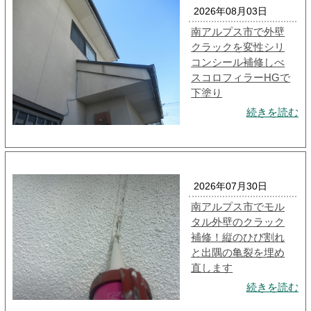
2026年08月03日
南アルプス市で外壁
クラックを変性シリ
コンシール補修しべ
スコロフィラーHGで
下塗り
続きを読む
2026年07月30日
南アルプス市でモル
タル外壁のクラック
補修！縦のひび割れ
と出隅の亀裂を埋め
直します
続きを読む