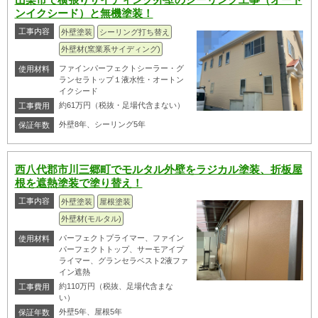
ンイクシード）と無機塗装！
工事内容
外壁塗装
シーリング打ち替え
外壁材(窯業系サイディング)
ファインパーフェクトシーラー・グ
使用材料
ランセラトップ１液水性・オートン
イクシード
約61万円（税抜・足場代含まない）
工事費用
外壁8年、シーリング5年
保証年数
西八代郡市川三郷町でモルタル外壁をラジカル塗装、折板屋
根を遮熱塗装で塗り替え！
工事内容
外壁塗装
屋根塗装
外壁材(モルタル)
パーフェクトプライマー、ファイン
使用材料
パーフェクトトップ、サーモアイプ
ライマー、グランセラベスト2液ファ
イン遮熱
約110万円（税抜、足場代含まな
工事費用
い）
外壁5年、屋根5年
保証年数