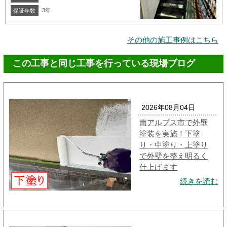
3年
保証年数
その他の施工事例はこちら
この工事と同じ工事を行っている現場ブログ
2026年08月04日
南アルプス市で外壁
塗装を実施！下塗
り・中塗り・上塗り
で外壁を整え明るく
仕上げます
続きを読む