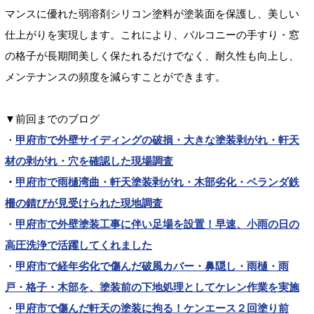
マンスに優れた弱溶剤シリコン塗料が塗装面を保護し、美しい
仕上がりを実現します。これにより、バルコニーの手すり・窓
の格子が長期間美しく保たれるだけでなく、耐久性も向上し、
メンテナンスの頻度を減らすことができます。
▼前回までのブログ
・
甲府市で外壁サイディングの破損・大きな塗装剥がれ・軒天
材の剥がれ・穴を確認した現場調査
・
甲府市で雨樋湾曲・軒天塗装剥がれ・木部劣化・ベランダ鉄
柵の錆びが見受けられた現地調査
・
甲府市で外壁塗装工事に伴い足場を設置！早速、小雨の日の
高圧洗浄で活躍してくれました
・
甲府市で経年劣化で傷んだ破風カバー・鼻隠し・雨樋・雨
戸・格子・木部を、塗装前の下地処理としてケレン作業を実施
・
甲府市で傷んだ軒天の塗装に拘る！ケンエース２回塗り前