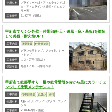
プライマーNo.1・アトムライン＃15
使用材料
白・アトムライン＃15鉛・クロムフ
リー黄
21.9万円（税込）
工事費用
甲府市でリシン外壁・付帯部(軒天・破風・庇・幕板)を塗装
して美観・耐久性UP！
工事内容
外壁塗装
付帯部塗装
グランセラトップ、ファイSi、シー
使用材料
トトップ
１２４万円(税込み)
工事費用
外壁１０年、付帯部３年
保証年数
甲府市で鉄部手すり・柵や鉄骨階段を赤から黒にカラーチェ
ンジして塗装メンテナンス！
工事内容
付帯部塗装
色選び
塗料
1液ハイポンファインデクロ、ファイ
使用材料
ンSi
¥128,440円（税抜）
工事費用