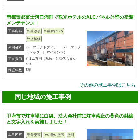
南都留郡富士河口湖町で観光ホテルのALCパネル外壁の塗装
メンテナンス！
工事内容
外壁塗装
外壁材(ALC)
外壁補修
パーフェクトフィラー・パーフェク
使用材料
トトップ（日本ペイント）
約111万円（税抜・足場代含まな
工事費用
い）
5年
保証年数
その他の施工事例はこちら
同じ地域の施工事例
甲府市で駐車場に白線、法人会社前に駐車禁止の黄色の斜線
と文字入れを実施しました！
工事内容
部分塗装
その他の塗装
塗料