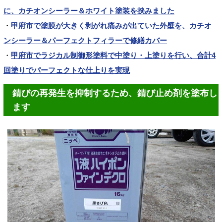
に、カチオンシーラー＆ホワイト塗装を挟みました
・
甲府市で塗膜が大きく剥がれ痛みが出ていた外壁を、カチオ
ンシーラー＆パーフェクトフィラーで修繕カバー
・
甲府市でラジカル制御形塗料で中塗り・上塗りを行い、合計4
回塗りでパーフェクトな仕上りを実現
錆びの再発生を抑制するため、錆び止め剤を塗布し
ます