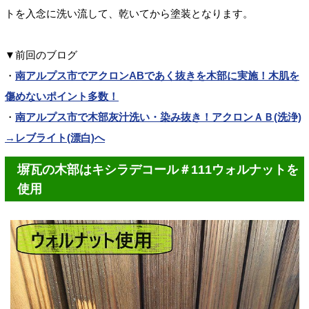
トを入念に洗い流して、乾いてから塗装となります。
▼前回のブログ
・
南アルプス市でアクロンABであく抜きを木部に実施！木肌を
傷めないポイント多数！
・
南アルプス市で木部灰汁洗い・染み抜き！アクロンＡＢ(洗浄)
→レブライト(漂白)へ
塀瓦の木部はキシラデコール＃111ウォルナットを
使用