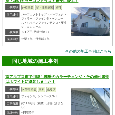
壁・塀のカラーコントラスト豊かに竣工！
工事内容
外壁塗装
塀・擁壁塗装
塗料
パーフェクトトップ・パーフェクト
使用材料
フィラー・ファインSi・ケンエー
ス・ハイポンファインデクロ・変性
シリコンシール
８１万円(足場代除く)
工事費用
外壁７年・付帯部３年
保証年数
その他の施工事例はこちら
同じ地域の施工事例
南アルプス市で目隠し擁壁のカラーチェンジ・その他付帯部
はホワイトに塗装しました！
工事内容
付帯部塗装
塗料
色選び
ファインSi、ケンエースG-Ⅱ
使用材料
約11.6万円（税抜・足場代含まな
工事費用
い）
付帯部3年
保証年数