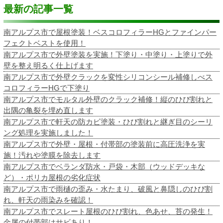
最新の記事一覧
南アルプス市で屋根塗装！ベスコロフィラーHGとファインパー
フェクトベストを使用！
南アルプス市で外壁塗装を実施！下塗り・中塗り・上塗りで外
壁を整え明るく仕上げます
南アルプス市で外壁クラックを変性シリコンシール補修しべス
コロフィラーHGで下塗り
南アルプス市でモルタル外壁のクラック補修！縦のひび割れと
出隅の亀裂を埋め直します
南アルプス市で軒天の防カビ塗装・ひび割れと継ぎ目のシーリ
ング処理を実施しました！
南アルプス市で外壁・屋根・付帯部の塗装前に高圧洗浄を実
施！汚れや塗膜を除去します
南アルプス市でベランダ防水・戸袋・木部（ウッドデッキな
ど）・ポリカ屋根の劣化症状
南アルプス市で雨樋の歪み・水たまり、破風と鼻隠しのひび割
れ、軒天の雨染みを確認！
南アルプス市でスレート屋根のひび割れ、色あせ、苔の発生！
金属の付帯部はサビあり！