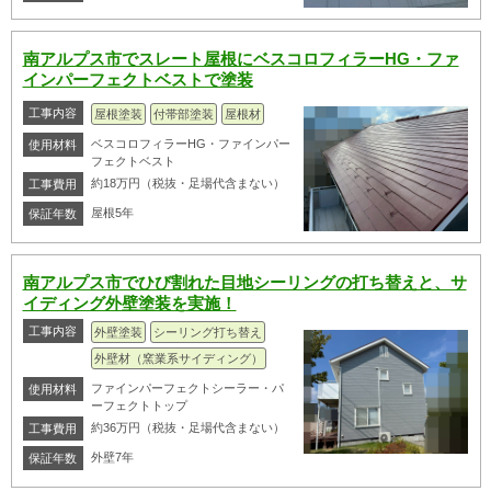
南アルプス市でスレート屋根にベスコロフィラーHG・ファ
インパーフェクトベストで塗装
工事内容
屋根塗装
付帯部塗装
屋根材
ベスコロフィラーHG・ファインパー
使用材料
フェクトベスト
約18万円（税抜・足場代含まない）
工事費用
屋根5年
保証年数
南アルプス市でひび割れた目地シーリングの打ち替えと、サ
イディング外壁塗装を実施！
工事内容
外壁塗装
シーリング打ち替え
外壁材（窯業系サイディング）
ファインパーフェクトシーラー・パ
使用材料
ーフェクトトップ
約36万円（税抜・足場代含まない）
工事費用
外壁7年
保証年数