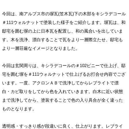
今回は、南アルプス市の塀瓦(笠木瓦)下の木部をキシラデコール
＃111ウォルナットで塗装した様子をご紹介します。塀瓦は、和
邸宅を囲む塀の上に日本瓦を配置し、和の風合いを出していま
す。木を洗浄、漂白することで瓦をより一層際立たせ、邸宅も
より一層荘厳なイメージとなりました。
今回は玄関周りは、キシラデコールの＃102ピニーで仕上げ、邸
宅を囲む塀を＃111ウォルナットで仕上げるお打合せ内容でござ
います。一度、アクロンＡＢで洗浄してからレブライトで漂
白・カビ取りをしてから色を入れていきます。白木に近い状態
まで洗浄してから、塗装することで色の入り具合が全く違った
ものとなります。
透明感・すっきり感が段違いに良く、仕上がります。レブライ