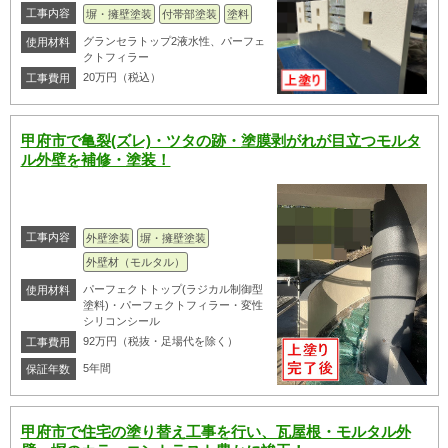
工事内容
塀・擁壁塗装
付帯部塗装
塗料
グランセラトップ2液水性、パーフェ
使用材料
クトフィラー
20万円（税込）
工事費用
甲府市で亀裂(ズレ)・ツタの跡・塗膜剥がれが目立つモルタ
ル外壁を補修・塗装！
工事内容
外壁塗装
塀・擁壁塗装
外壁材（モルタル）
パーフェクトトップ(ラジカル制御型
使用材料
塗料)・パーフェクトフィラー・変性
シリコンシール
92万円（税抜・足場代を除く）
工事費用
5年間
保証年数
甲府市で住宅の塗り替え工事を行い、瓦屋根・モルタル外