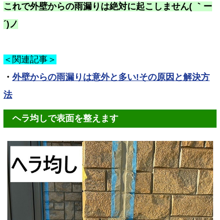
これで外壁からの雨漏りは絶対に起こしません( ｀ー
´)ノ
＜関連記事＞
・
外壁からの雨漏りは意外と多い!その原因と解決方
法
ヘラ均しで表面を整えます