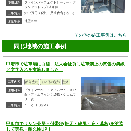
ファインパーフェクトシーラー・グ
使用材料
ランセラトップ1液水性
約67万円（税抜・足場代含まない）
工事費用
外壁10年
保証年数
その他の施工事例はこちら
同じ地域の施工事例
甲府市で駐車場に白線、法人会社前に駐車禁止の黄色の斜線
と文字入れを実施しました！
工事内容
部分塗装
その他の塗装
塗料
プライマーNo.1・アトムライン＃15
使用材料
白・アトムライン＃15鉛・クロムフ
リー黄
21.9万円（税込）
工事費用
甲府市でリシン外壁・付帯部(軒天・破風・庇・幕板)を塗装
して美観・耐久性UP！