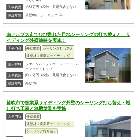
イクシード
約61万円（税抜・足場代含まない）
工事費用
外壁8年、シーリング5年
保証年数
南アルプス市でひび割れた目地シーリングの打ち替えと、サ
イディング外壁塗装を実施！
工事内容
外壁塗装
シーリング打ち替え
外壁材（窯業系サイディング）
ファインパーフェクトシーラー・パ
使用材料
ーフェクトトップ
約36万円（税抜・足場代含まない）
工事費用
外壁7年
保証年数
笛吹市で窯業系サイディング外壁のシーリング打ち替え・増
し打ち工事と無機塗装を実施
工事内容
外壁塗装
外壁材（窯業系サイディング）
シーリング打ち替え