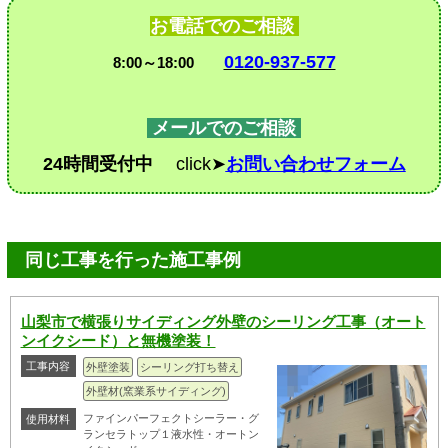
お電話でのご相談
0120-937-577
8:00～18:00
メールでのご相談
24時間受付中
click➤
お問い合わせフォーム
同じ工事を行った施工事例
山梨市で横張りサイディング外壁のシーリング工事（オート
ンイクシード）と無機塗装！
工事内容
外壁塗装
シーリング打ち替え
外壁材(窯業系サイディング)
ファインパーフェクトシーラー・グ
使用材料
ランセラトップ１液水性・オートン