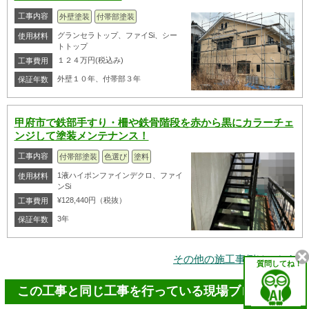
工事内容
外壁塗装
付帯部塗装
グランセラトップ、ファイSi、シー
使用材料
トトップ
１２４万円(税込み)
工事費用
外壁１０年、付帯部３年
保証年数
甲府市で鉄部手すり・柵や鉄骨階段を赤から黒にカラーチェ
ンジして塗装メンテナンス！
工事内容
付帯部塗装
色選び
塗料
1液ハイポンファインデクロ、ファイ
使用材料
ンSi
¥128,440円（税抜）
工事費用
3年
保証年数
その他の施工事例はこちら
質問してね！
この工事と同じ工事を行っている現場ブログ