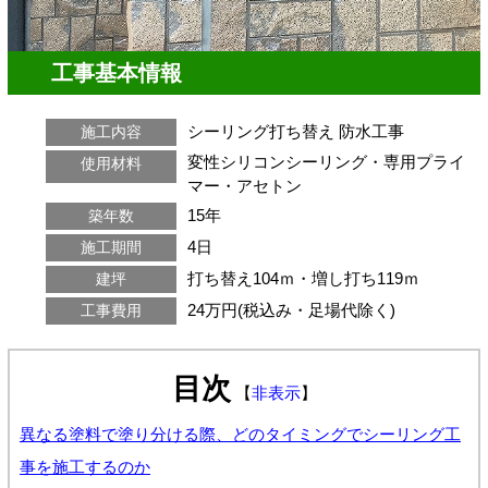
工事基本情報
シーリング打ち替え
防水工事
施工内容
変性シリコンシーリング・専用プライ
使用材料
マー・アセトン
15年
築年数
4日
施工期間
打ち替え104ｍ・増し打ち119ｍ
建坪
24万円(税込み・足場代除く)
工事費用
目次
【
非表示
】
異なる塗料で塗り分ける際、どのタイミングでシーリング工
事を施工するのか