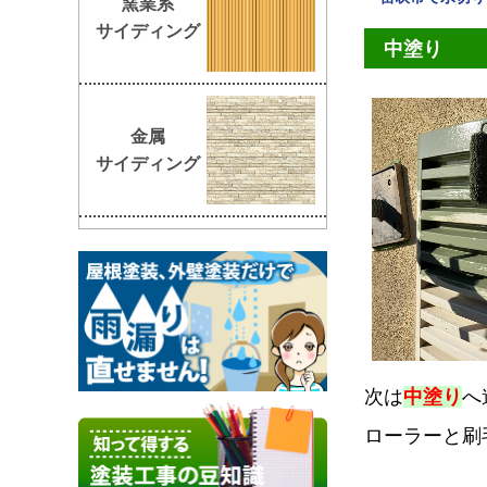
窯業系
サイディング
中塗り
金属
サイディング
次は
中塗り
へ
ローラーと刷毛