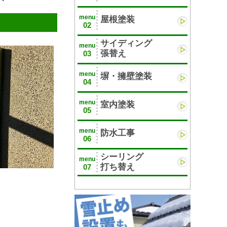
menu
屋根塗装
02
サイディング
menu
張替え
03
menu
塀・擁壁塗装
04
menu
室内塗装
05
menu
防水工事
06
シーリング
menu
打ち替え
07