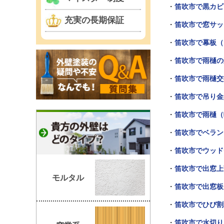
・
笛吹市で黒カビ
充実の長期保証
・
笛吹市で窓サッ
・
笛吹市で幕板（
・
笛吹市で雨樋の
・
笛吹市で雨樋交
・
笛吹市で吊り金
・
笛吹市で雨樋（
・
笛吹市でベラン
・
笛吹市でウッド
・
笛吹市で出窓上
モルタル
・
笛吹市で出窓板
・
笛吹市でひび割
・
笛吹市で水切り