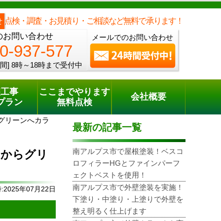
メールでのご相談
電話でのご相談
[8時～18時まで受付中]
0120-937-577
phone
点検・調査・お見積り・ご相談など無料で承ります！
せ
のお問い合わせ
メールでのお問い合わせ
0-937-577
間]
8時～18時まで受付中
装工事
ここまでやります
会社概要
プラン
無料点検
グリーンへカラ
最新の記事一覧
南アルプス市で屋根塗装！ベスコ
トからグリ
ロフィラーHGとファインパーフ
ェクトベストを使用！
南アルプス市で外壁塗装を実施！
2025年07月22日
下塗り・中塗り・上塗りで外壁を
整え明るく仕上げます