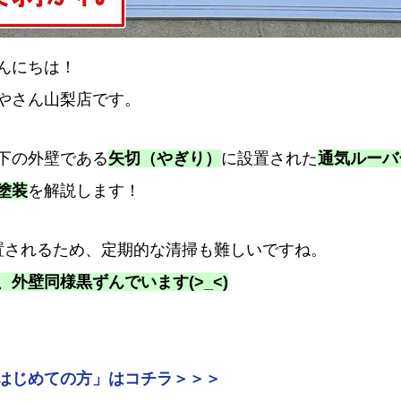
んにちは！
やさん山梨店です。
下の外壁である
矢切（やぎり）
に設置された
通気ルーバ
塗装
を解説します！
置されるため、定期的な清掃も難しいですね。
外壁同様黒ずんでいます(>_<)
はじめての方」はコチラ＞＞＞