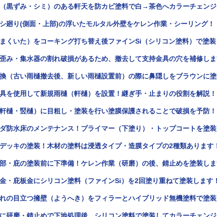
（黒ずみ・シミ）のある軒天を防カビ塗料で白→茶色へカラーチェンジ
シ廻り(側面・上部)の浮いたモルタル外壁をケレン作業・シーリング！
まくいた）をコーキング打ち替え後ファインSi（シリコン塗料）で塗装
歪み・集水器の割れ破損があるため、撤去して支持金具の穴を補修しま
換（古い雨樋撤去後、新しい雨樋設置前）の際に鼻隠しをブラウンに塗
具を使用して新規雨樋（軒樋）を設置！継ぎ手・止まりの役割を解説！
軒樋・竪樋）に目粗し・塗装を行い塗膜保護されることで破損を予防！
ダ防水床のメンテナンス！プライマー（下塗り）・トップコートを塗装
デッキの塗装！木材の塗料は浸透タイプ・造膜タイプの2種類あります
部・庇の塗装前に下準備！ケレン作業（研磨）の後、錆止めを塗装しま
金・庇板金にシリコン塗料（ファインSi）を2回塗り重ねて塗装します
れの目立つ擁壁（ようへき）をフィラーとハイブリッド無機塗料で塗装
に研磨・錆止めで下地処理後、シリコン塗料で塗装してカラーチェンジ