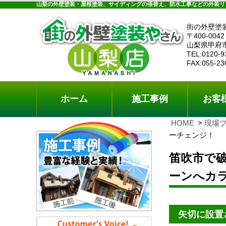
ホーム
施工事例
お客様の声
工事メニ
山梨の外壁塗装・屋根塗装、サイディングの張替え、防水工事などの外装リ
街の外壁塗
〒400-0042
山梨県甲府
TEL:0120-9
FAX:055-23
ホーム
施工事例
お客
HOME
現場
ーチェンジ！
笛吹市で
ーンへカ
矢切に設置