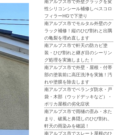
南アルプス市で外壁クラックを変
性シリコンシール補修しべスコロ
フィラーHGで下塗り
南アルプス市でモルタル外壁のク
ラック補修！縦のひび割れと出隅
の亀裂を埋め直します
南アルプス市で軒天の防カビ塗
装・ひび割れと継ぎ目のシーリン
グ処理を実施しました！
南アルプス市で外壁・屋根・付帯
部の塗装前に高圧洗浄を実施！汚
れや塗膜を除去します
南アルプス市でベランダ防水・戸
袋・木部（ウッドデッキなど）・
ポリカ屋根の劣化症状
南アルプス市で雨樋の歪み・水た
まり、破風と鼻隠しのひび割れ、
軒天の雨染みを確認！
南アルプス市でスレート屋根のひ