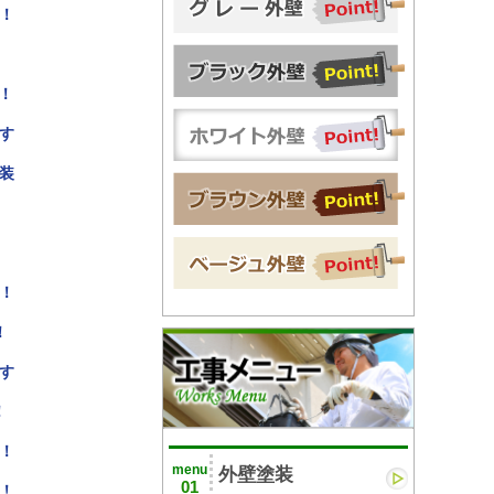
！
！
す
装
！
！
す
！
！
menu
外壁塗装
01
！