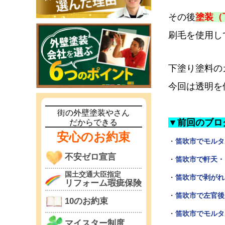
その後
塗装（
刷毛を使用し
下塗り塗料の
今回は透明を
街の外壁塗装やさん
▼前回のブロ
だからできる
安心のお約束
・
笛吹市でモルタ
不安ゼロ宣言
・
笛吹市で軒天・
国土交通大臣指定
・
笛吹市で剥がれ
リフォーム瑕疵保険
・
笛吹市で左官後
10のお約束
・
笛吹市でモルタ
マイスター制度