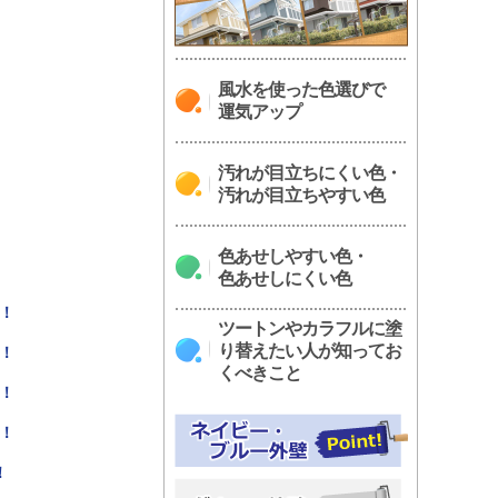
風水を使った色選びで
運気アップ
汚れが目立ちにくい色・
汚れが目立ちやすい色
色あせしやすい色・
色あせしにくい色
！
ツートンやカラフルに塗
り替えたい人が知ってお
！
くべきこと
！
！
！