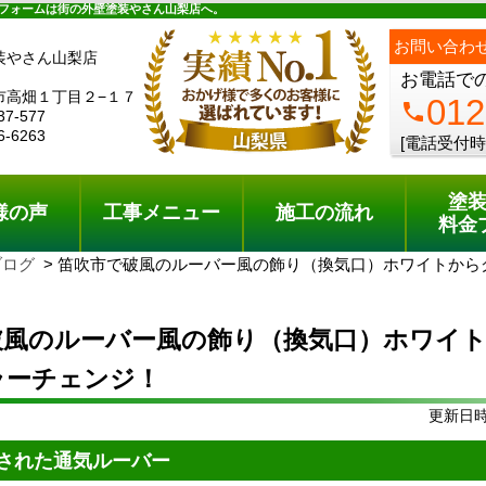
ュー
施工の流れ
会社概要
料金プラン
無料点検
フォームは街の外壁塗装やさん山梨店へ。
お問い合わ
装やさん山梨店
お電話で
市高畑１丁目２−１７
012
phone
37-577
6-6263
[電話受付時
塗
様の声
工事メニュー
施工の流れ
料金
ブログ
笛吹市で破風のルーバー風の飾り（換気口）ホワイトから
破風のルーバー風の飾り（換気口）ホワイ
ラーチェンジ！
更新日時:
された通気ルーバー