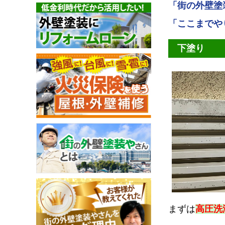
「街の外壁塗
「ここまでや
下塗り
まずは
高圧洗