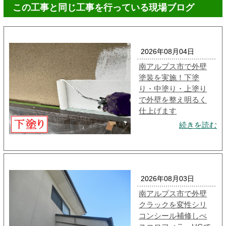
この工事と同じ工事を行っている現場ブログ
2026年08月04日
南アルプス市で外壁
塗装を実施！下塗
り・中塗り・上塗り
で外壁を整え明るく
仕上げます
続きを読む
2026年08月03日
南アルプス市で外壁
クラックを変性シリ
コンシール補修しべ