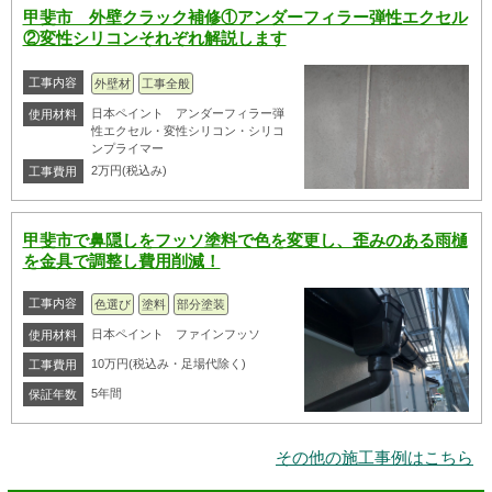
甲斐市 外壁クラック補修①アンダーフィラー弾性エクセル
②変性シリコンそれぞれ解説します
工事内容
外壁材
工事全般
日本ペイント アンダーフィラー弾
使用材料
性エクセル・変性シリコン・シリコ
ンプライマー
2万円(税込み)
工事費用
甲斐市で鼻隠しをフッソ塗料で色を変更し、歪みのある雨樋
を金具で調整し費用削減！
工事内容
色選び
塗料
部分塗装
日本ペイント ファインフッソ
使用材料
10万円(税込み・足場代除く)
工事費用
5年間
保証年数
その他の施工事例はこちら