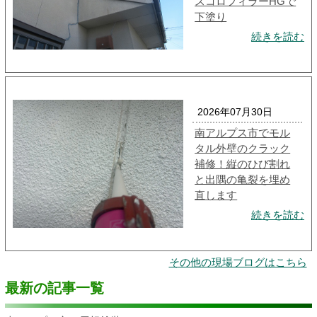
スコロフィラーHGで
下塗り
続きを読む
2026年07月30日
南アルプス市でモル
タル外壁のクラック
補修！縦のひび割れ
と出隅の亀裂を埋め
直します
続きを読む
その他の現場ブログはこちら
最新の記事一覧