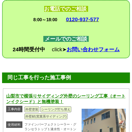
お電話でのご相談
0120-937-577
8:00～18:00
メールでのご相談
24時間受付中
click➤
お問い合わせフォーム
同じ工事を行った施工事例
山梨市で横張りサイディング外壁のシーリング工事（オート
ンイクシード）と無機塗装！
工事内容
外壁塗装
シーリング打ち替え
外壁材(窯業系サイディング)
ファインパーフェクトシーラー・グ
使用材料
ランセラトップ１液水性・オートン