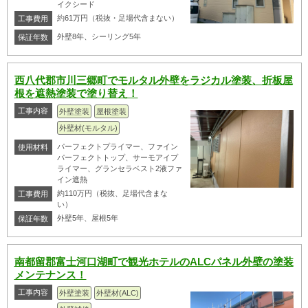
イクシード
約61万円（税抜・足場代含まない）
工事費用
外壁8年、シーリング5年
保証年数
西八代郡市川三郷町でモルタル外壁をラジカル塗装、折板屋
根を遮熱塗装で塗り替え！
工事内容
外壁塗装
屋根塗装
外壁材(モルタル)
パーフェクトプライマー、ファイン
使用材料
パーフェクトトップ、サーモアイプ
ライマー、グランセラベスト2液ファ
イン遮熱
約110万円（税抜、足場代含まな
工事費用
い）
外壁5年、屋根5年
保証年数
南都留郡富士河口湖町で観光ホテルのALCパネル外壁の塗装
メンテナンス！
工事内容
外壁塗装
外壁材(ALC)