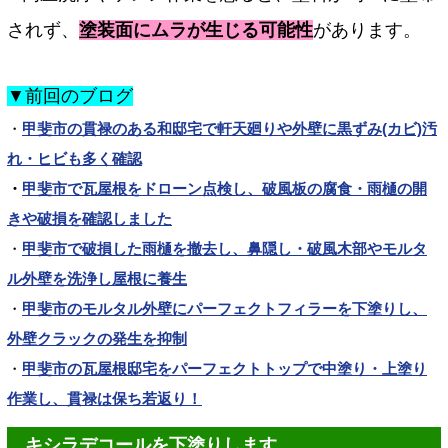
されず、
塗装面にムラが生じる可能性
があります。
▼前回のブログ
・
甲斐市の貫禄のある和邸宅で軒天廻りや外壁に黒ずみ(カビ)汚
れ・ヒビも多く確認
・
甲斐市で瓦屋根をドローン点検し、破風板の腐食・雨樋の開
きや破損を確認しました
・
甲斐市で破損した雨樋を撤去し、鼻隠し・破風木部やモルタ
ル外壁を洗浄し屋根に養生
・
甲斐市のモルタル外壁にパーフェクトフィラーを下塗りし、
外壁クラックの発生を抑制
・
甲斐市の瓦屋根邸宅をパーフェクトトップで中塗り・上塗り
作業し、貫禄は保ち若返り！
キシラデコールを下塗りします