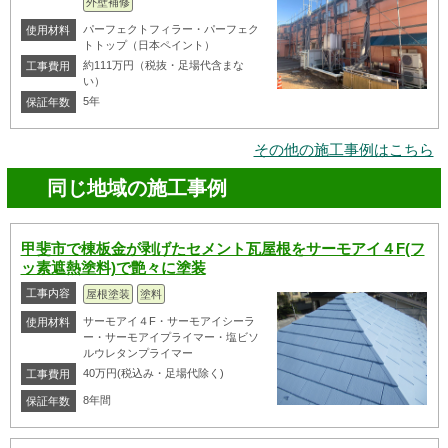
外壁補修
パーフェクトフィラー・パーフェク
使用材料
トトップ（日本ペイント）
約111万円（税抜・足場代含まな
工事費用
い）
5年
保証年数
その他の施工事例はこちら
同じ地域の施工事例
甲斐市で棟板金が剥げたセメント瓦屋根をサーモアイ４F(フ
ッ素遮熱塗料)で艶々に塗装
工事内容
屋根塗装
塗料
サーモアイ４F・サーモアイシーラ
使用材料
ー・サーモアイプライマー・塩ビソ
ルウレタンプライマー
40万円(税込み・足場代除く)
工事費用
8年間
保証年数