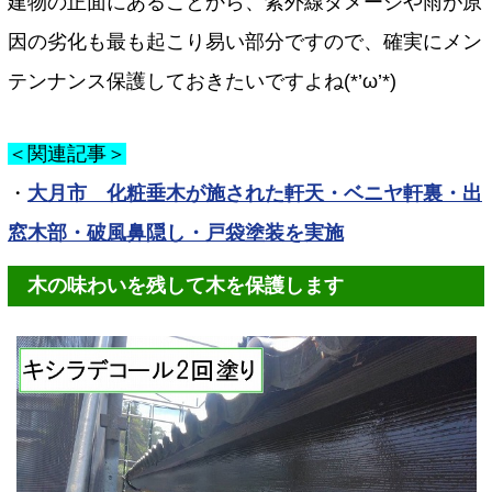
建物の正面にあることから、紫外線ダメージや雨が原
因の劣化も最も起こり易い部分ですので、確実にメン
テンナンス保護しておきたいですよね(*’ω’*)
＜関連記事＞
・
大月市 化粧垂木が施された軒天・ベニヤ軒裏・出
窓木部・破風鼻隠し・戸袋塗装を実施
木の味わいを残して木を保護します