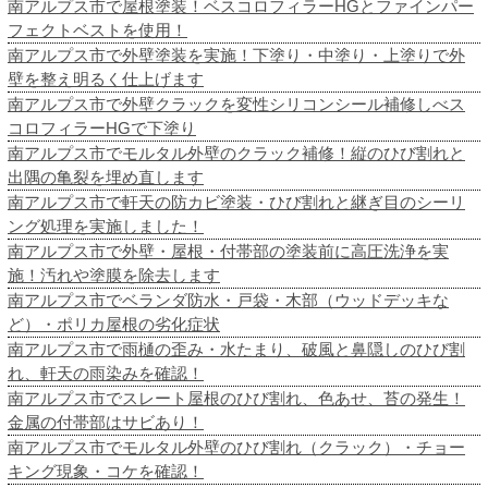
南アルプス市で屋根塗装！ベスコロフィラーHGとファインパー
フェクトベストを使用！
南アルプス市で外壁塗装を実施！下塗り・中塗り・上塗りで外
壁を整え明るく仕上げます
南アルプス市で外壁クラックを変性シリコンシール補修しべス
コロフィラーHGで下塗り
南アルプス市でモルタル外壁のクラック補修！縦のひび割れと
出隅の亀裂を埋め直します
南アルプス市で軒天の防カビ塗装・ひび割れと継ぎ目のシーリ
ング処理を実施しました！
南アルプス市で外壁・屋根・付帯部の塗装前に高圧洗浄を実
施！汚れや塗膜を除去します
南アルプス市でベランダ防水・戸袋・木部（ウッドデッキな
ど）・ポリカ屋根の劣化症状
南アルプス市で雨樋の歪み・水たまり、破風と鼻隠しのひび割
れ、軒天の雨染みを確認！
南アルプス市でスレート屋根のひび割れ、色あせ、苔の発生！
金属の付帯部はサビあり！
南アルプス市でモルタル外壁のひび割れ（クラック）・チョー
キング現象・コケを確認！